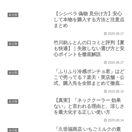
【シシベラ 偽物 見分け方】安心
未分類
して本物を購入する方法と注意点
まとめ
2025.08.17
竹川紡ふとんの口コミと評判【夏
未分類
も快適】｜失敗しない選び方と安
心ポイントを徹底解説
2025.08.17
「ふりふり冷感ポンチョ君」はど
未分類
こで売ってる？楽天・実店舗・公
式、購入先を全部まとめて徹底解
説
2025.08.16
【真実】「ネッククーラー 効果
未分類
ない」と言われる理由と、涼しさ
を最大化する正しい使い方
2025.08.14
「久世福商店 いちごミルクの素
未分類