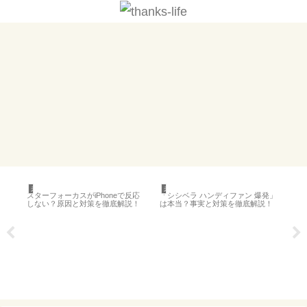
未分類
未分類
未
する方
スターフォーカスがiPhoneで反応
「シシベラ ハンディファン 爆発」
XR
全ガ
しない？原因と対策を徹底解説！
は本当？事実と対策を徹底解説！
っ
け