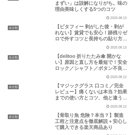
まずい」は誤解になりがち。味の
理由美味しくする5つのコツ
2025.08.13
【ピタフィー 剥がした後・剥が
未分類
れない】賃貸でも安心！跡残りゼ
ロで外すコツと長持ちの貼り方、
全部まとめ
2025.08.13
【delitoo 折りたたみ傘 開かな
未分類
い】原因と直し方を最短で！安全
ロック／シャフト／ボタン不良の
完全ガイド
2025.08.12
【マジックグラス 口コミ／完全
未分類
レビュー】痛くないは本当？効果
までの使い方とコツ、他と違う秘
密を徹底解剖
2025.08.12
【骨取り魚 危険？本当？】製造
未分類
工程と注意点を徹底解説＋安心し
て購入できる楽天商品あり