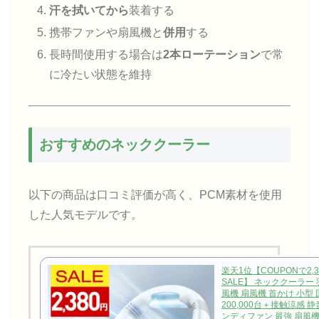
汗を拭いてから
装着する
携帯ファンや扇風機と
併用
する
長時間使用する場合は
2本ローテーション
で常
に冷たい状態を維持
おすすめのネッククーラー
以下の商品は口コミ評価が高く、PCM素材を使用
した人気モデルです。
楽天1位【COUPONで2,
SALE】 ネッククーラー
風機 扇風機 首かけ 小型
200,000台＋接触涼感 
ンディファン 最強 扇風機 