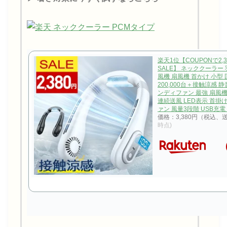
楽天1位【COUPONで2,
SALE】 ネッククーラー
風機 扇風機 首かけ 小型
200,000台＋接触涼感 
ンディファン 最強 扇風機 
連続送風 LED表示 首掛
ァン 風量3段階 USB充電 
価格：3,380円（税込、
時点)