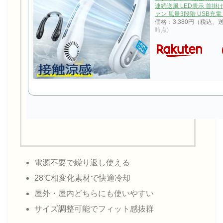
連続送風 LED表示 首掛
ァン 風量3段階 USB充電 
価格：3,380円（税込、
時点)
電源不要で繰り返し使える
28℃相変化素材で快適冷却
屋外・屋内どちらにも使いやすい
サイズ調整可能でフィット感抜群