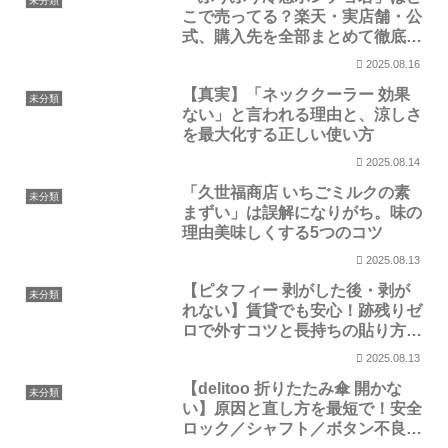
未分類
こで売ってる？楽天・実店舗・公
式、購入先を全部まとめて徹底解
説
2025.08.16
【真実】「ネッククーラー 効果
未分類
ない」と言われる理由と、涼しさ
を最大化する正しい使い方
2025.08.14
「久世福商店 いちごミルクの素
未分類
まずい」は誤解になりがち。味の
理由美味しくする5つのコツ
2025.08.13
【ピタフィー 剥がした後・剥が
未分類
れない】賃貸でも安心！跡残りゼ
ロで外すコツと長持ちの貼り方、
全部まとめ
2025.08.13
【delitoo 折りたたみ傘 開かな
未分類
い】原因と直し方を最短で！安全
ロック／シャフト／ボタン不良の