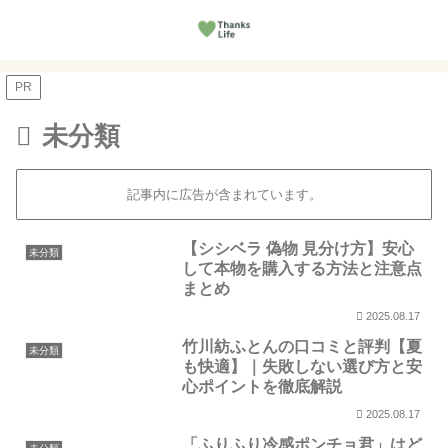
PR
未分類
記事内に広告が含まれています。
【シシベラ 偽物 見分け方】安心
未分類
して本物を購入する方法と注意点
まとめ
2025.08.17
竹川紡ふとんの口コミと評判【夏
未分類
も快適】｜失敗しない選び方と安
心ポイントを徹底解説
2025.08.17
「ふりふり冷感ポンチョ君」はど