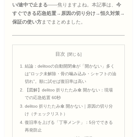
い/途中で止まる
——焦りますよね。本記事は、
今
すぐできる応急処置→原因の切り分け→恒久対策→
保証の使い方
までまとめました。
目次
結論：delitooの自動開閉傘が「開かない」多く
は“ロック未解除・骨の噛み込み・シャフトの油
切れ”。順に試せば復旧率は高い
【図解】delitoo 折りたたみ傘 開かない：現場
での応急処置 60秒
delitoo 折りたたみ傘 開かない｜原因の切り分
け（チェックリスト）
復旧率を上げる「丁寧メンテ」：5分でできる
再発防止