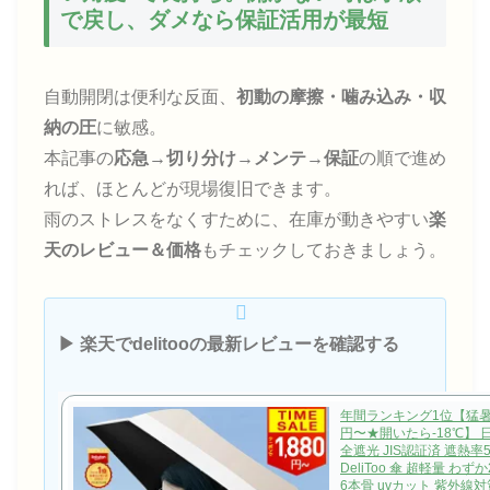
で戻し、ダメなら保証活用が最短
自動開閉は便利な反面、
初動の摩擦・噛み込み・収
納の圧
に敏感。
本記事の
応急→切り分け→メンテ→保証
の順で進め
れば、ほとんどが現場復旧できます。
雨のストレスをなくすために、在庫が動きやすい
楽
天のレビュー＆価格
もチェックしておきましょう。
▶ 楽天でdelitooの最新レビューを確認する
年間ランキング1位【猛暑対
円〜★開いたら-18℃】 
全遮光 JIS認証済 遮熱率
DeliToo 傘 超軽量 わず
6本骨 uvカット 紫外線対