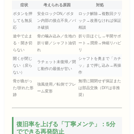
症状
考えられる原因
対処
ボタンを押
安全ロックON／ボタ
ロック解除→複数回クリ
しても無反
ン内部の接点不良／バ
ック→改善なければ保証
応
ネ破損
相談
途中で止ま
骨の噛み込み／生地の
折り目ほぐし→半開サポ
る・開き切
折り癖／シャフト油切
ート→潤滑→伸縮リハビ
らない
れ
リ
開くが閉じ
シャフトを奥まで「カチ
ラチェット未復帰／閉
ない（戻ら
ッ」まで押し込み→再操
じ動作の最後が甘い
ない）
作
骨が曲がっ
無理に開閉せず保証また
強風使用／転倒でフレ
た/折れた形
は部品交換（DIYは非推
ーム変形
跡
奨）
復旧率を上げる「丁寧メンテ」：5分
でできる再発防止