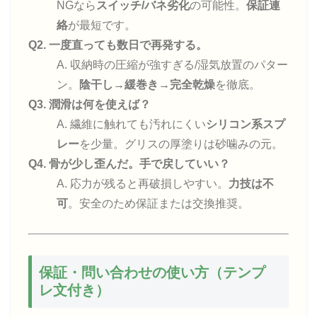
NGなら
スイッチ/バネ劣化
の可能性。
保証連
絡
が最短です。
Q2. 一度直っても数日で再発する。
A. 収納時の圧縮が強すぎる/湿気放置のパター
ン。
陰干し→緩巻き→完全乾燥
を徹底。
Q3. 潤滑は何を使えば？
A. 繊維に触れても汚れにくい
シリコン系スプ
レー
を少量。グリスの厚塗りは砂噛みの元。
Q4. 骨が少し歪んだ。手で戻していい？
A. 応力が残ると再破損しやすい。
力技は不
可
。安全のため保証または交換推奨。
保証・問い合わせの使い方（テンプ
レ文付き）