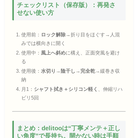
チェックリスト（保存版）：再発さ
せない使い方
使用前：
ロック解除
→折り目をほぐす→人混
みでは横向きに開く
使用中：
風上へ斜め
に構え、正面突風を避け
る
使用後：
水切り→陰干し→完全乾
→緩巻き収
納
月1：
シャフト拭き＋シリコン軽く
、伸縮リハ
ビリ5回
まとめ：delitooは“丁寧メンテ＋正し
い角度”で長持ち。開かない時は手順