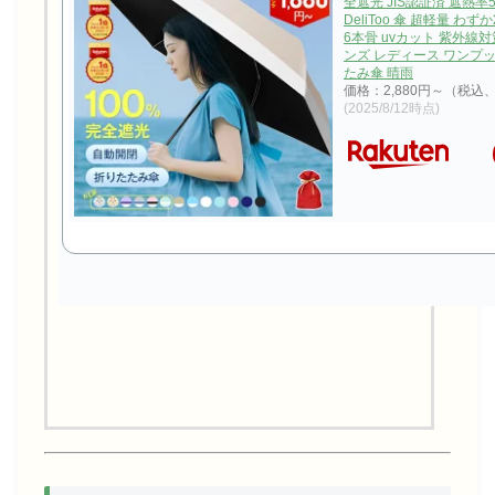
全遮光 JIS認証済 遮熱率
DeliToo 傘 超軽量 わず
6本骨 uvカット 紫外線対
ンズ レディース ワンプッ
たみ傘 晴雨
価格：2,880円～（税込
(2025/8/12時点)