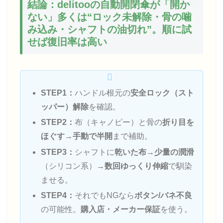
結論：delitooの自動開閉傘が「開か
ない」多くは“ロック未解除・骨の噛
み込み・シャフトの油切れ”。順に試
せば復旧率は高い
STEP1：
ハンドル根元の
安全ロック（スト
ッパー）解除
を確認。
STEP2：
布（キャノピー）と骨の
折り目を
ほぐす
→
手動で半開
まで補助。
STEP3：
シャフトに
乾いた布→少量の潤滑
（シリコン系）→
数回ゆっくり伸縮
で馴染
ませる。
STEP4：
それでもNGなら
ボタン/バネ不良
の可能性。
購入店・メーカー保証
を使う。