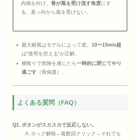
内側を向け、
骨が風を受け流す角度
にす
る。真っ向から風を受けない。
最大耐風はモデルによって差。
10〜15m/s超
は“使用を控える”が正解。
横殴りで危険を感じたら
一時的に閉じてやり
過ごす
（骨保護）。
よくある質問（FAQ）
Q1. ボタンがスカスカで反応しない。
A. ロック解除→複数回クリック→それでも