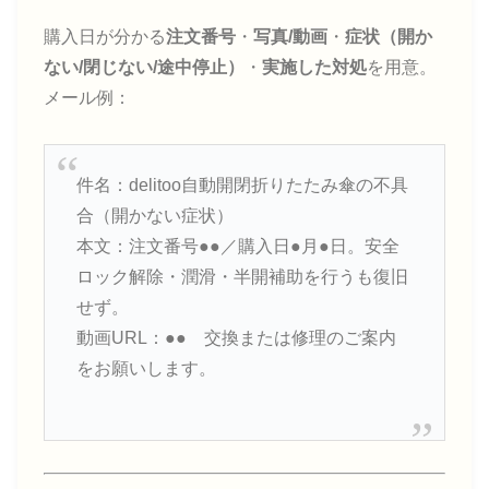
購入日が分かる
注文番号
・
写真/動画
・
症状（開か
ない/閉じない/途中停止）
・
実施した対処
を用意。
メール例：
件名：delitoo自動開閉折りたたみ傘の不具
合（開かない症状）
本文：注文番号●●／購入日●月●日。安全
ロック解除・潤滑・半開補助を行うも復旧
せず。
動画URL：●● 交換または修理のご案内
をお願いします。