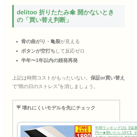
delitoo 折りたたみ傘 開かないとき
の「買い替え判断」
骨の曲がり・亀裂
が見える
ボタンが空打ち
して反応ゼロ
半年〜1年以内の頻発再発
上記は時間コストがもったいない。
保証or買い替え
で“雨の日のストレス”を消しましょう。
☔ 壊れにくいモデルを先にチェック
年間ランキング1位【猛暑対
円〜★開いたら-18℃】 