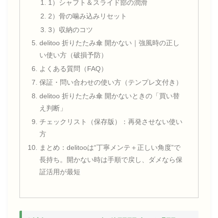
1）シャフト＆スライド部の潤滑
2）骨の噛み込みリセット
3）収納のコツ
delitoo 折りたたみ傘 開かない｜強風時の正し
い使い方（破損予防）
よくある質問（FAQ）
保証・問い合わせの使い方（テンプレ文付き）
delitoo 折りたたみ傘 開かないときの「買い替
え判断」
チェックリスト（保存版）：再発させない使い
方
まとめ：delitooは“丁寧メンテ＋正しい角度”で
長持ち。開かない時は手順で戻し、ダメなら保
証活用が最短