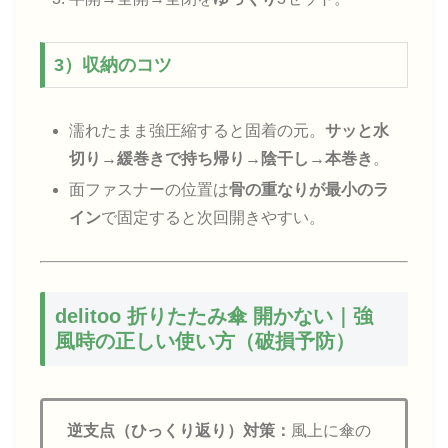
3）収納のコツ
濡れたまま強圧縮すると固着の元。
サッと水
切り→緩巻きで持ち帰り→陰干し→本巻き
。
面ファスナーの位置は
骨の重なりが最小のラ
イン
で固定すると次回開きやすい。
delitoo 折りたたみ傘 開かない｜強
風時の正しい使い方（破損予防）
逆支点（ひっくり返り）対策：
風上に傘の