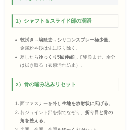
1）シャフト＆スライド部の潤滑
乾拭き→埃除去→シリコンスプレー極少量
。
金属粉や砂は先に取り除く。
差したら
ゆっくり5回伸縮
して馴染ませ、余分
は拭き取る（衣類汚れ防止）。
2）骨の噛み込みリセット
面ファスナーを外し
生地を放射状に広げる
。
各ジョイント部を指でなぞり、
折り目と骨の
角を整える
。
半開→全開→全閉を
ゆっくり
3セット。