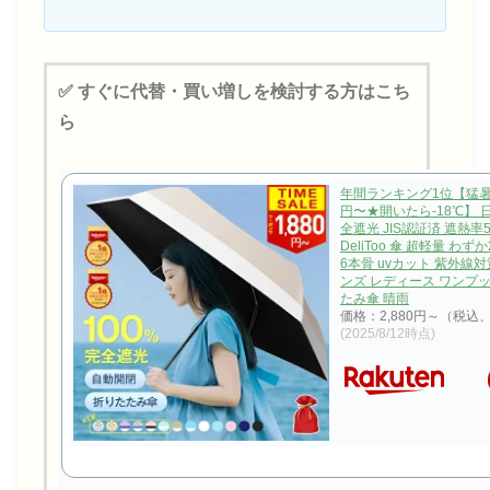
✅ すぐに代替・買い増しを検討する方はこち
ら
年間ランキング1位【猛暑対
円〜★開いたら-18℃】 
全遮光 JIS認証済 遮熱率
DeliToo 傘 超軽量 わず
6本骨 uvカット 紫外線対
ンズ レディース ワンプッ
たみ傘 晴雨
価格：2,880円～（税込
(2025/8/12時点)