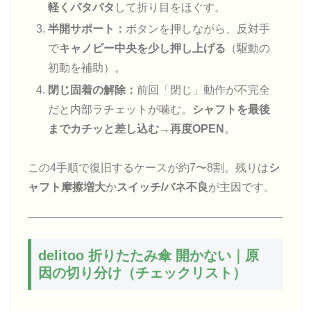
軽くパタパタ
して折り目をほぐす。
半開サポート：
ボタンを押しながら、反対手
で
キャノピー中央を少し押し上げる
（駆動の
初動を補助）。
閉じ固着の解除：
前回「閉じ」動作が不完全
だと内部ラチェットが噛む。
シャフトを最後
までカチッと差し込む→再度OPEN
。
この4手順で復旧するケースが約7〜8割。残りは
シ
ャフト摩擦増大
か
スイッチ/バネ不良
が主因です。
delitoo 折りたたみ傘 開かない｜原
因の切り分け（チェックリスト）